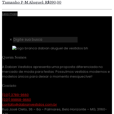
Tamanho P-M Aluguel: R$390,00
Leia mais
✕
Quem Somos
A Dabian Vestidos apresenta uma proposta diferenciada no
mercado de moda para festas. Possuímos vestidos modernos e
modelos únicos para deixar o momento inesquecível!
Contato
(031) 3789-9660
(031) 99868-9660
contato@dabianvestidos.com.br
Rua José Cleto, 36 – 6a – Palmares, Belo Horizonte – MG, 31160-