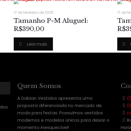
17 de fevereiro de 2025
17 de fe
Tamanho P-M Aluguel:
Tam
R$390,00
R$3
Leia mais
Quem Somos
Co
A Dabian Vestidos apresenta uma
(
proposta diferenciada no mercado de
(
moda para festas. Possuímos vestidos
c
modernos e modelos únicos para deixar o
R
momento inesquecível!
Hori