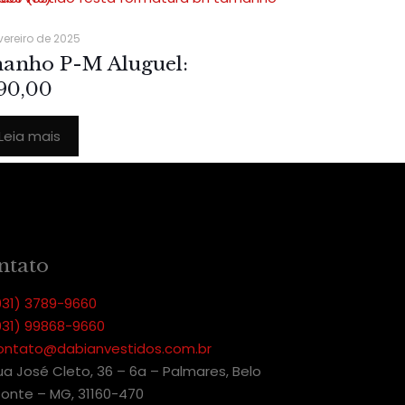
vereiro de 2025
anho P-M Aluguel:
90,00
Leia mais
ntato
031) 3789-9660
031) 99868-9660
ontato@dabianvestidos.com.br
ua José Cleto, 36 – 6a – Palmares, Belo
zonte – MG, 31160-470