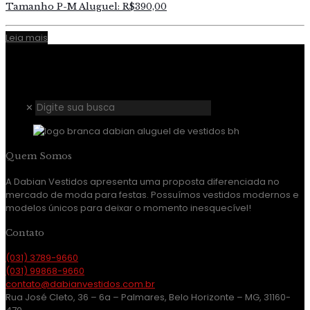
Tamanho P-M Aluguel: R$390,00
Leia mais
✕
Quem Somos
A Dabian Vestidos apresenta uma proposta diferenciada no
mercado de moda para festas. Possuímos vestidos modernos e
modelos únicos para deixar o momento inesquecível!
Contato
(031) 3789-9660
(031) 99868-9660
contato@dabianvestidos.com.br
Rua José Cleto, 36 – 6a – Palmares, Belo Horizonte – MG, 31160-